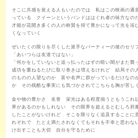
そこに共感を覚える人もいたのでは 私はこの映画の通
っている クイーンというバンドははぐれ者の味方なの
才能が花開き多くの人の称賛を得て豊かになって光を浴
くなっていく
ぜいたくの限りを尽くした派手なパーティーの後のセリ
「あいつらは友達ではない」
「何かをしていないと追っ払ったはずの暗い闇がまた襲
成功を重ねるたびに取り巻きは増えるけれど 結局その
のものの人望なのか 富や名声に群がっているだけなの
か その残酷な事実にも気づかされてこちらも胸が苦し
金や物の豊かさ 名誉 栄光はある程度揃うともうこれ
界があるのかもしれない その限界を超えるとむしろ邪
したことがないけれど そこを限りなく追及することに
れぞれで たとえ満たされなくてもそれを不幸と思わな
け出すことも大切 自分を守るために