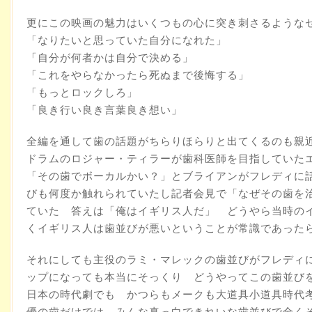
更にこの映画の魅力はいくつもの心に突き刺さるような
「なりたいと思っていた自分になれた」
「自分が何者かは自分で決める」
「これをやらなかったら死ぬまで後悔する」
「もっとロックしろ」
「良き行い良き言葉良き想い」
全編を通して歯の話題がちらりほらりと出てくるのも親
ドラムのロジャー・ティラーが歯科医師を目指していた
「その歯でボーカルかい？」とブライアンがフレディに
びも何度か触れられていたし記者会見で「なぜその歯を
ていた 答えは「俺はイギリス人だ」 どうやら当時の
くイギリス人は歯並びが悪いということが常識であった
それにしても主役のラミ・マレックの歯並びがフレディ
ップになっても本当にそっくり どうやってこの歯並び
日本の時代劇でも かつらもメークも大道具小道具時代
優の歯だけでは みんな真っ白できれいな歯並びで全く