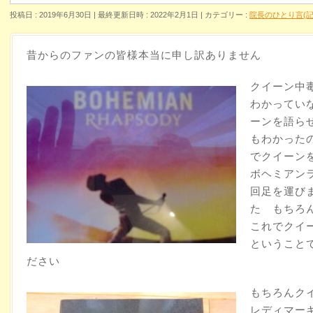
投稿日 : 2019年6月30日
最終更新日時 : 2022年2月1日
カテゴリー :
院長のひとり言(記
昔からのファンの皆様本当に申し訳ありません
クイーン中
わかってい
ーンを語ら
もわかった
でクイーン
ボヘミアン
回足を運び
た もちろ
これでクイ
ということ
ださい
もちろんク
レディマー