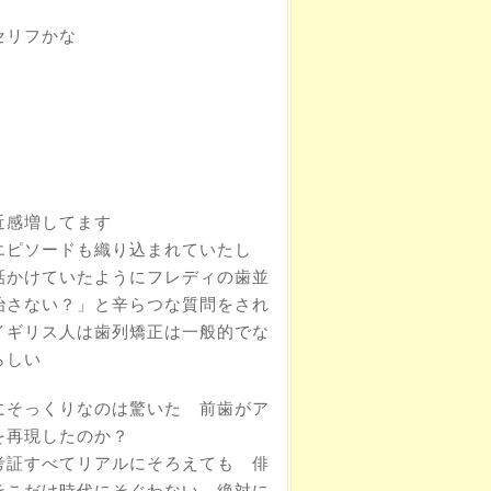
セリフかな
近感増してます
エピソードも織り込まれていたし
話かけていたようにフレディの歯並
治さない？」と辛らつな質問をされ
イギリス人は歯列矯正は一般的でな
らしい
にそっくりなのは驚いた 前歯がア
を再現したのか？
考証すべてリアルにそろえても 俳
そこだけ時代にそぐわない 絶対に