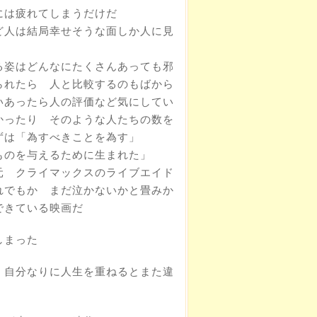
には疲れてしまうだけだ
ど人は結局幸せそうな面しか人に見
る姿はどんなにたくさんあっても邪
られたら 人と比較するのもばから
いあったら人の評価など気にしてい
かったり そのような人たちの数を
ずは「為すべきことを為す」
ものを与えるために生まれた」
元 クライマックスのライブエイド
れでもか まだ泣かないかと畳みか
できている映画だ
しまった
 自分なりに人生を重ねるとまた違