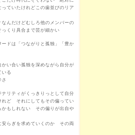
なっていたけれどこの歯並びのリア
？なんだけどむしろ他のメンバーの
そっくり具合まで芸が細かい
ワードは「つながりと孤独」「豊か
向かい合い孤独を深めながら自分が
ている
辛さ
ジナリティがくっきりっとして自分
けれど それにしてもその偏ってい
ろかもしれない その偏りが出自や
に安らぎを求めていくのか その両