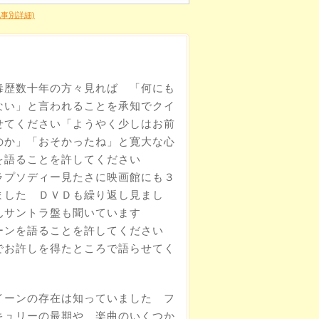
事別詳細)
毒歴数十年の方々見れば 「何にも
ない」と言われることを承知でクイ
せてください「ようやく少しはお前
のか」「おそかったね」と寛大な心
を語ることを許してください
ラプソディー見たさに映画館にも３
ました ＤＶＤも繰り返し見まし
んサントラ盤も聞いています
ーンを語ることを許してください
でお許しを得たところで語らせてく
イーンの存在は知っていました フ
キュリーの最期や 楽曲のいくつか