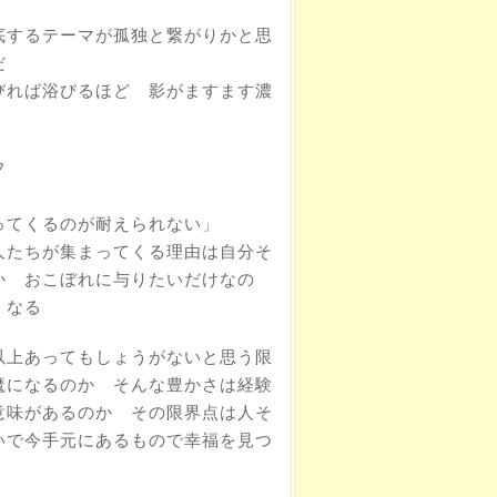
底するテーマが孤独と繋がりかと思
だ
びれば浴びるほど 影がますます濃
フ
ってくるのが耐えられない」
人たちが集まってくる理由は自分そ
か おこぼれに与りたいだけなの
くなる
以上あってもしょうがないと思う限
魔になるのか そんな豊かさは経験
意味があるのか その限界点は人そ
いで今手元にあるもので幸福を見つ