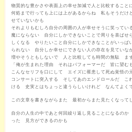
物質的な豊かさや表面上の幸せ加減で人と比較すること
何処まで行っても上には上があるからね 私もそうだけ
せていないかも
それよりもむしろ自分の周囲の人が幸せそうに笑ってい
魔にならない 自分にしかできないことで周りを喜ばせ
しくなる やりたいこと自分にしかできなことがいっぱ
られない 自分しか幸せにできない人の存在を見ていな
増やそうともしないで 人と比較しても時間の無駄 ま
「俺が生まれた理由 それはパフォーマーだ 皆に望む
こんなセリフを口にして エイズに罹患して死ぬ覚悟の
コンサートに突入する そしてあのエンドロールだ こ
ける 史実とはちょっと違うらしいけれど なんてよく
この文章を書きながらまた 最初からまた見たくなって
自分の人生の中であと何回繰り返し見ることになるのか
った 見方ができるのかも