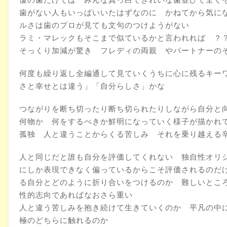
歯がない人もいっぱいいたはずなのに かねてから気に
ルさは歯のプロが見ても文句のつけようがない
ラミ・マレックもそこまで似ているかと言われれば ？
そっくり加減が驚き フレディの両親 やパートナーの
何度も繰り返し全編通して見ていくうちに心に残るキー
さと幸せとは違う」「自分らしさ」かな
つながりを断ち切ったり断ち切られたりしながら自分と
何物か 何をするべきか鮮明になっていく様子が描かれ
孤独 人と違うことからくる苦しみ それを乗り越える
人と同じだと誰も自分を評価してくれない 独自性オリ
にしか表現できなく偏っているからこそ評価されるのだ
る自分とどのように折り合いをつけるのか 難しいとこ
性的志向であればなおさら重い
人と違う苦しみを抱き続けて生きていくのか 平凡の中
極のどちらに触れるのか