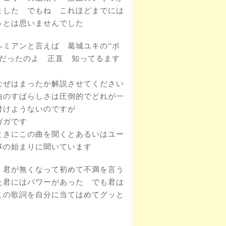
ました でもね これほどまでには
うとは思いませんでした
ミアンと言えば 葛城ユキの‘‘ボ
‘だったのよ 正直 知ってるます
なぜはまったか解説させてください
曲のすばらしさは圧倒的でどれが一
付けようないのですが
ガガです
ときにこの曲を聞くとあるいはユー
事の始まりに聞いています
 君が無くなって初めて不満を言う
た君にはパワーがあった でも君は
この歌詞を自分に当てはめてグッと