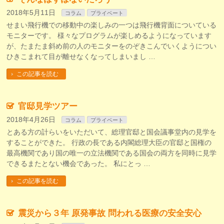
2018年5月11日
コラム
プライベート
せまい飛行機での移動中の楽しみの一つは飛行機背面についている
モニターです。 様々なプログラムが楽しめるようになっています
が、たまたま斜め前の人のモニターをのぞきこんでいくようについ
ひきこまれて目が離せなくなってしまいまし …
この記事を読む
官邸見学ツアー
2018年4月26日
コラム
プライベート
とある方の計らいをいただいて、総理官邸と国会議事堂内の見学を
することができた。 行政の長である内閣総理大臣の官邸と国権の
最高機関であり国の唯一の立法機関である国会の両方を同時に見学
できるまたとない機会であった。 私にとっ …
この記事を読む
震災から３年 原発事故 問われる医療の安全安心